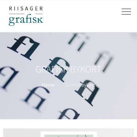
GRAFISK BYKORT
Home
Grafisk bykort